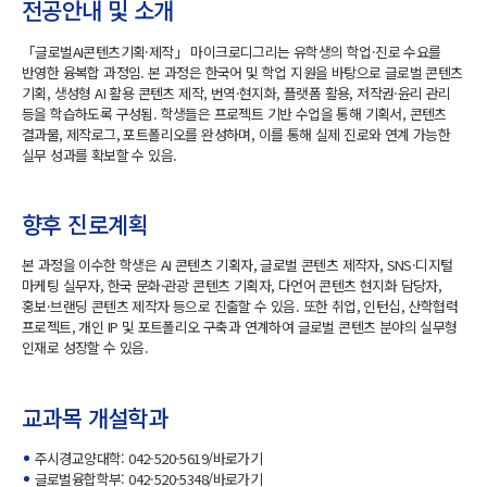
전공안내 및 소개
「글로벌AI콘텐츠기획·제작」 마이크로디그리는 유학생의 학업·진로 수요를
반영한 융복합 과정임. 본 과정은 한국어 및 학업 지원을 바탕으로 글로벌 콘텐츠
기획, 생성형 AI 활용 콘텐츠 제작, 번역·현지화, 플랫폼 활용, 저작권·윤리 관리
등을 학습하도록 구성됨. 학생들은 프로젝트 기반 수업을 통해 기획서, 콘텐츠
결과물, 제작로그, 포트폴리오를 완성하며, 이를 통해 실제 진로와 연계 가능한
실무 성과를 확보할 수 있음.
향후 진로계획
본 과정을 이수한 학생은 AI 콘텐츠 기획자, 글로벌 콘텐츠 제작자, SNS·디지털
마케팅 실무자, 한국 문화·관광 콘텐츠 기획자, 다언어 콘텐츠 현지화 담당자,
홍보·브랜딩 콘텐츠 제작자 등으로 진출할 수 있음. 또한 취업, 인턴십, 산학협력
프로젝트, 개인 IP 및 포트폴리오 구축과 연계하여 글로벌 콘텐츠 분야의 실무형
인재로 성장할 수 있음.
교과목 개설학과
주시경교양대학: 042-520-5619/
바로가기
글로벌융합학부: 042-520-5348/
바로가기