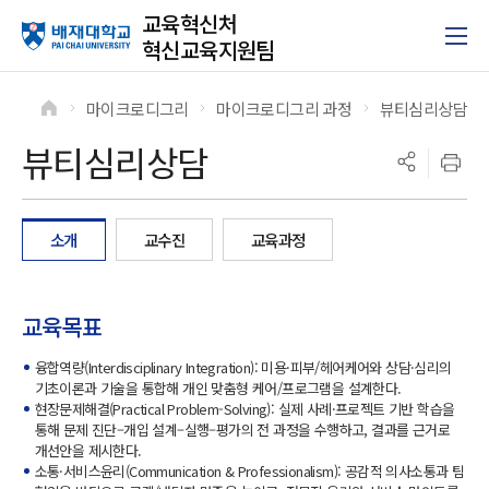
교육혁신처
혁신교육지원팀
마이크로디그리
마이크로디그리 과정
뷰티심리상담
>
>
>
뷰티심리상담
소개
교수진
교육과정
교육목표
융합역량(Interdisciplinary Integration): 미용·피부/헤어케어와 상담·심리의
기초이론과 기술을 통합해 개인 맞춤형 케어/프로그램을 설계한다.
현장문제해결(Practical Problem-Solving): 실제 사례·프로젝트 기반 학습을
통해 문제 진단–개입 설계–실행–평가의 전 과정을 수행하고, 결과를 근거로
개선안을 제시한다.
소통·서비스윤리(Communication & Professionalism): 공감적 의사소통과 팀