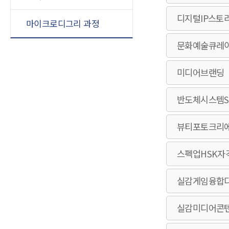
디지털IP스토
마이크로디그리 과정
문화예술큐레
미디어브랜딩
반도체시스템S
뷰티포토크리
스펙업HSK자
실감게임융합
실감미디어콘