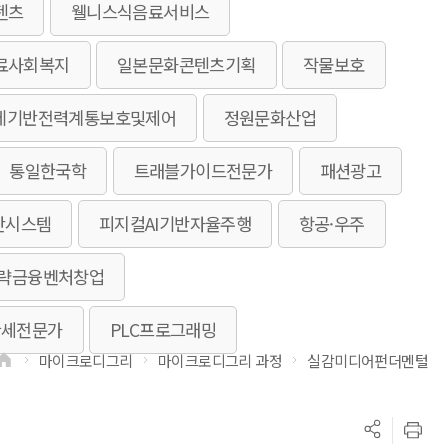
텐츠
웰니스식음료서비스
료사회복지
일본문화콘텐츠기획
작물보호
체기반전력계통보호및제어
정원문화산업
통일한국학
트래블가이드전문가
패션광고
단시스템
피지컬AI기반자율주행
항공·우주
전략금융벤처창업
관세전문가
PLC프로그래밍
마이크로디그리
마이크로디그리 과정
실감미디어펀더멘털
>
>
>