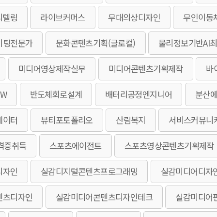
리텔링
라이브커머스
무대의상디자인
무인이동
이팅전문가
문화콘텐츠기획(글로컬)
물리정보기반AI
미디어영상제작실무
미디어콘텐츠기획제작
바
W
반도체회로설계
배터리공정엔지니어
분산
에이터
뷰티포토폴리오
산림복지
서비스커뮤니
격증취득
스포츠에이전트
스포츠영상콘텐츠기획제작
디자인
실감디지털콘텐츠프로그래밍
실감미디어디자
텐츠디자인
실감미디어콘텐츠디자인테크
실감미디어