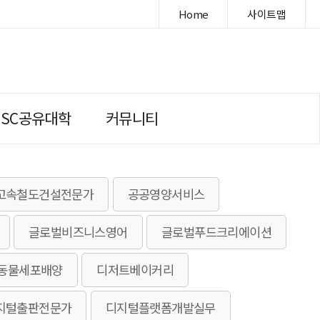
Home
사이트맵
DSC공유대학
커뮤니티
고속철도건설전문가
공공영양서비스
글로벌비즈니스영어
글로벌푸드크리에이션
동물세포배양
디저트베이커리
지털출판전문가
디지털플랫폼개발실무