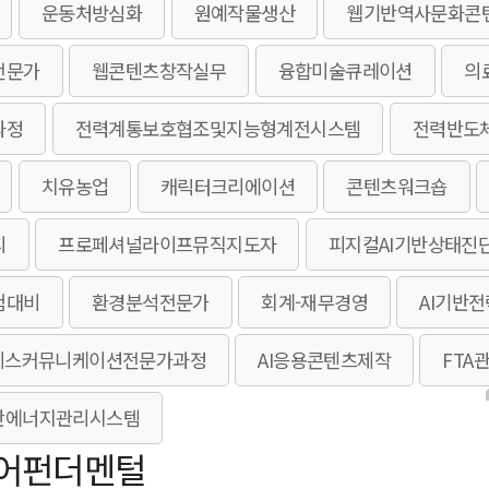
운동처방심화
원예작물생산
웹기반역사문화콘
전문가
웹콘텐츠창작실무
융합미술큐레이션
의
과정
전력계통보호협조및지능형계전시스템
전력반도
치유농업
캐릭터크리에이션
콘텐츠워크숍
피
프로페셔널라이프뮤직지도자
피지컬AI기반상태진
험대비
환경분석전문가
회계-재무경영
AI기반
니스커뮤니케이션전문가과정
AI응용콘텐츠제작
FTA
AI기반에너지관리시스템
어펀더멘털