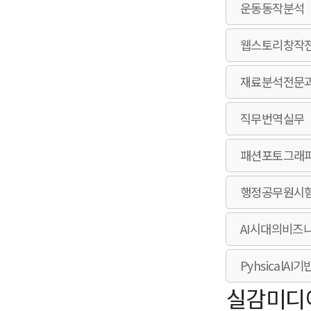
운동동작분석
웹스토리창작
재료분석전문
직무번역실무
패션포토그래
행정공무원시
AI시대의비즈
HOME
Pyhsical
실감미디