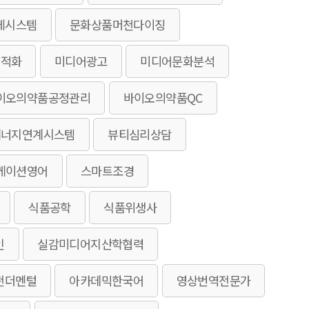
체시스템
문화상품머천다이징
최적화
미디어광고
미디어문화분석
이오의약품공정관리
바이오의약품QC
에너지연계시스템
뷰티심리상담
케이션영어
스마트조경
식품공학
식품위생사
인
실감미디어지산학협력
펀더멘털
아카데믹한국어
영상번역전문가