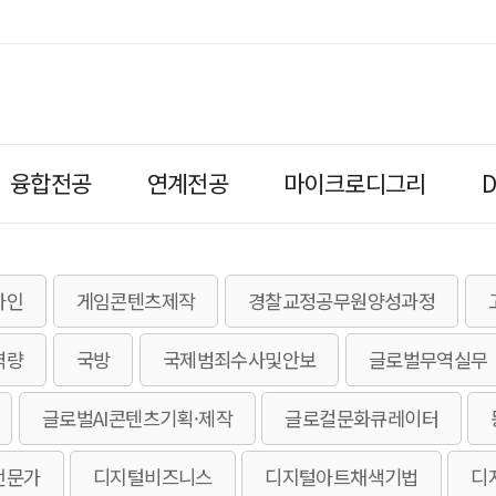
융합전공
연계전공
마이크로디그리
자인
게임콘텐츠제작
경찰교정공무원양성과정
역량
국방
국제범죄수사및안보
글로벌무역실무
글로벌AI콘텐츠기획·제작
글로컬문화큐레이터
전문가
디지털비즈니스
디지털아트채색기법
디