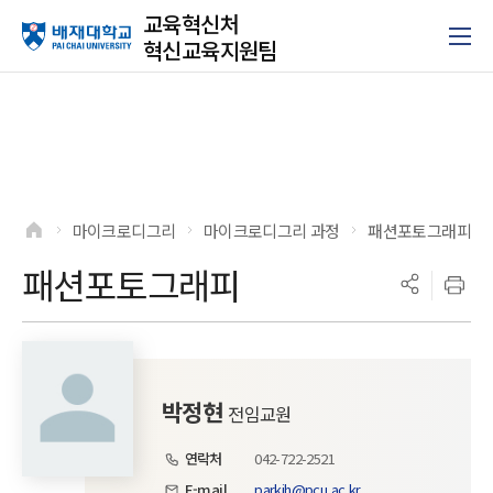
교육혁신처
혁신교육지원팀
마이크로디그리
마이크로디그리 과정
패션포토그래피
>
>
>
패션포토그래피
박정현
전임교원
연락처
042-722-2521
E-mail
parkjh@pcu.ac.kr