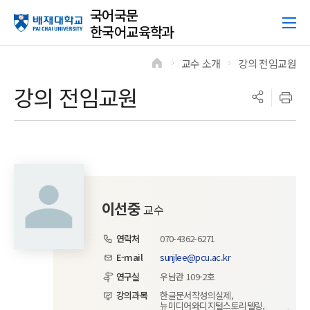
국어국문
한국어교육학과
교수 소개
강의 전임교원
>
>
강의 전임교원
이선중
교수
연락처
070-4362-6271
E-mail
sunjlee@pcu.ac.kr
연구실
우남관 109-2호
강의과목
한글문서작성의실제,
뉴미디어와디지털스토리텔링,