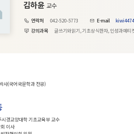
김하윤
교수
연락처
042-520-5773
E-mail
kiwi4474
강의과목
글쓰기와읽기, 기초상식한자, 인성과예티켓
박사(국어국문학과 전공)
동
 주시경교양대학 기초교육부 교수
학회 이사
능발전협의회 위원