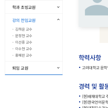
학과 초빙교원
강의 전임교원
김하윤 교수
문정현 교수
이선중 교수
이수현 교수
홍혜란 교수
학력사항
고려대학교 문학
퇴임 교원
경력 및 활
(현)배재대학교
(현)한국언어문
(현)대전지속가