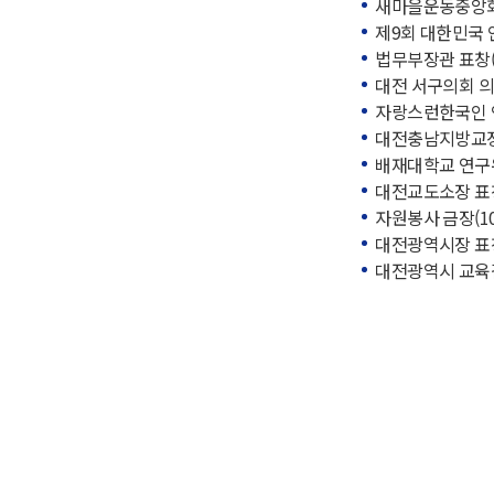
새마을운동중앙회 
제9회 대한민국 
법무부장관 표창(2
대전 서구의회 의장
자랑스런한국인 인
대전충남지방교정청
배재대학교 연구우
대전교도소장 표창(
자원봉사 금장(10
대전광역시장 표창(
대전광역시 교육감 