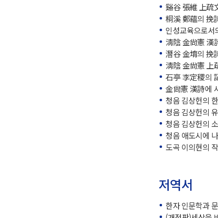
谿谷 張維 上疏文
桐溪 鄭蘊의 挽詩 
인성교육으로서의 
淸陰 金尙憲 漢詩
潛谷 金堉의 挽詩 
淸陰 金尙憲 上疏
石亭 李定稷의 記文
金尙憲 漢詩에 사용
청음 김상헌의 한
청음 김상헌의 유선
청음 김상헌의 소차
청음 애도시에 나타
도곡 이의현의 작
저역서
한자 인문학과 문해
(개정판)세상을 바