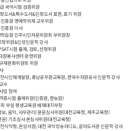
9급 국어시험 검증위원
정 국정도서&특수도서&인정도서 표현, 표기 위원
육진흥원 명예학위제 교무위원
육진흥원 이사
생학습원 민주시민자문위원회 부위원장
 교정위원&인성인문학 강사
PSAT시험 출제, 검토, 선정위원
 자원봉사센터 운영위원
규제완화위원회 위원
사
대전시인재개발원, 충남공무원교육원, 한국수자원공사 인문학 강사
교수
사업 참여
격증시험 출제위원(인증원, 한능원)
흥회 부설 평생교육원 배재대지부장
(정보, 음악, 사무관리) 윤문심사위원(대전교육청, 제주교육청)
(한문) 기초심사‧본심사위원(대전교육청)
전식약청, 돈암서원, 대전 국악방송라디오, 갈마도서관 인문학 강사