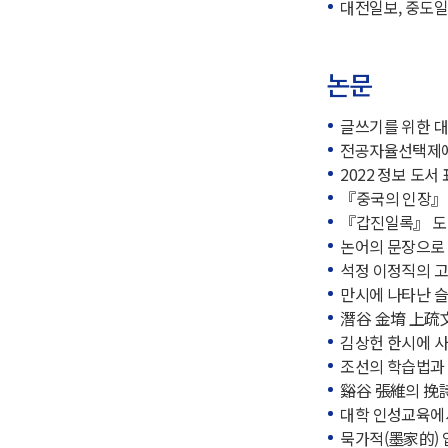
대전일보, 중도일
논문
글쓰기를 위한 대
전공자율선택제에 
2022 정보 도서
『중국의 인장』에 
『갑진일록』 도망
논어의 문장으로 
석정 이정직의 고문
만시에 나타난 슬
潛谷 金堉 上疏文의
김상헌 한시에 사
조선의 학습법과 
谿谷 張維의 挽詩 
대학 인성교육에서의
묵가적(墨家的) 