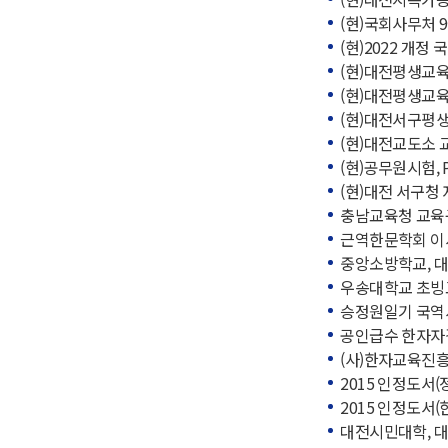
(현)국회사무처 
(현)2022 개
(현)대전평생교
(현)대전평생교
(현)대전서구평
(현)대전교도소
(현)공무원시험, 
(현)대전 서구청
충남교육청 교육
근역한문학회 이
중앙소방학교, 
우송대학교 초빙
승정원일기 국역
공인급수 한자자
(사)한자교육진
2015 인정도서
2015 인정도서
대전시민대학, 대