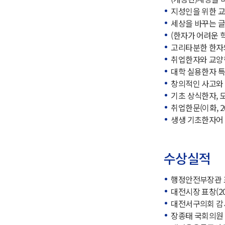
지성인을 위한 교양
세상을 바꾸는 글쓰
(한자가 어려운 
고리타분한 한자와 
취업한자와 교양한문
대학 실용한자 특강
창의적인 사고와 언
기초 상식한자, 도
취업한문(이화, 20
생생 기초한자어Ⅰ,
수상실적
행정안전부장관 표
대전시장 표창(20
대전서구의회 감사
장종태 국회의원 표