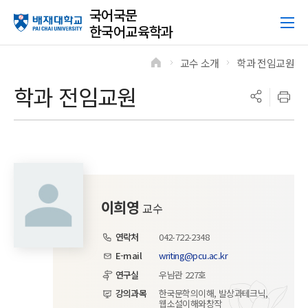
국어국문
한국어교육학과
교수 소개
학과 전임교원
>
>
학과 전임교원
이희영
교수
연락처
042-722-2348
E-mail
writing@pcu.ac.kr
연구실
우남관 227호
강의과목
한국문학의이해, 발상과테크닉,
웹소설이해와창작