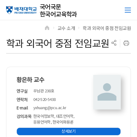
국어국문
한국어교육학과
교수 소개
학과 외국어 중점 전임교원
>
>
학과 외국어 중점 전임교원
황은하 교수
연구실
우남관 238호
연락처
042-520-5438
E-mail
yxhuang@pcu.ac.kr
강의과목
한국어정보학, 대조언어학,
응용언어학, 한국어화용론
상세보기