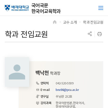
국어국문
한국어교육학과
교수 소개
학과 전임교원
>
>
학과 전임교원
백낙천
학과장
연락처
042-520-5939
E-mail
bnc66@pcu.ac.kr
연구실
우남관 232호
강의과목
한국어문법론,한국어사,
한국어어문규범,