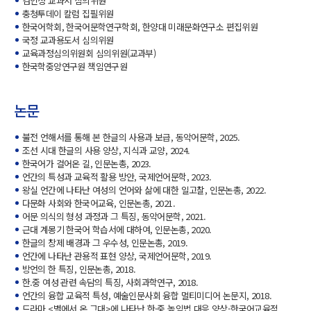
검인정 교과서 심의위원
충청투데이 칼럼 집필위원
한국어학회, 한국어문학연구학회, 한양대 미래문화연구소 편집위원
국정 교과용도서 심의위원
교육과정심의위원회 심의위원(교과부)
한국학중앙연구원 책임연구원
논문
불전 언해서를 통해 본 한글의 사용과 보급, 동악어문학, 2025.
조선 시대 한글의 사용 양상, 지식과 교양, 2024.
한국어가 걸어온 길, 인문논총, 2023.
언간의 특성과 교육적 활용 방안, 국제언어문학, 2023.
왕실 언간에 나타난 여성의 언어와 삶에 대한 일고찰, 인문논총, 2022.
다문화 사회와 한국어교육, 인문논총, 2021.
어문 의식의 형성 과정과 그 특징, 동악어문학, 2021.
근대 계몽기 한국어 학습서에 대하여, 인문논총, 2020.
한글의 창제 배경과 그 우수성, 인문논총, 2019.
언간에 나타난 관용적 표현 양상, 국제언어문학, 2019.
방언의 한 특징, 인문논총, 2018.
한.중 여성 관련 속담의 특징, 사회과학연구, 2018.
언간의 융합 교육적 특성, 예술인문사회 융합 멀티미디어 논문지, 2018.
드라마 <별에서 온 그대>에 나타난 한·중 높임법 대응 양상-한국어교육적