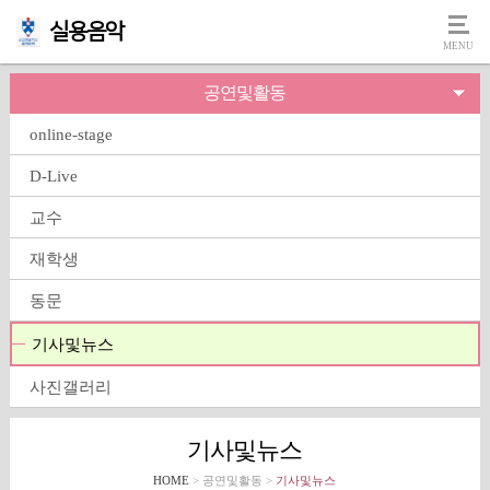
실용음악
공연및활동
online-stage
D-Live
교수
재학생
동문
기사및뉴스
사진갤러리
기사및뉴스
HOME
> 공연및활동 >
기사및뉴스