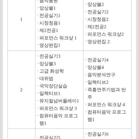
음악통론
앙상블2
앙상블1
전공실기2
전공실기1
1
시창청음2
시창청음1
제2전공2
제2전공1
퍼포먼스 워크샾2
퍼포먼스 워크샾 1
영상편집 2
영상편집1
전공실기3
전공실기4
앙상블3
앙상블4
고급 화성학
음악분석연구
대위법
일렉티브2
국악장단실습
2
즉흥연주기법과 반
일렉티브1
주
뮤지컬넘버플레이1
퍼포먼스 워크샾 4
퍼포먼스 워크샾 3
컴퓨터음악 프로그
컴퓨터음악 프로그
램1
램1
전공실기6
전공실기5