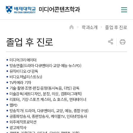
미디어콘텐츠학과
학과소개
졸업 후 진로
>
>
졸업 후 진로
미디어크리에이터
방송연출(드라마·다큐멘터리·교양·예능·뉴스PD)
뮤직비디오·CF감독
비디오저널리스트(VJ)
TV카메라 기자
기술·촬영·조명·편집·음향(동시녹음, 더빙) 감독
미술감독(세트디자인, 분장, 의상, 컴퓨터그래픽)
리포터, 기상·스포츠 캐스터, 쇼 호스트, 엔터테이너
웹PD
방송작가( 드라마, 다큐멘터리, 교양, 예능, 종합구성)
공중파방송사, 종편방송사, 케이블TV, 인터넷방송사
외주제작프로덕션
광고제작사