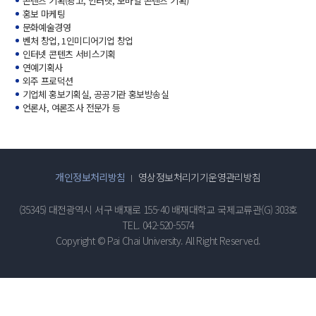
콘텐츠 기획(광고, 인터넷, 모바일 콘텐츠 기획)
홍보 마케팅
문화예술경영
벤처 창업, 1인미디어기업 창업
인터넷 콘텐츠 서비스기획
연예기획사
외주 프로덕션
기업체 홍보기획실, 공공기관 홍보방송실
언론사, 여론조사 전문가 등
개인정보처리방침
영상정보처리기기운영관리방침
(35345) 대전광역시 서구 배재로 155-40 배재대학교 국제교류관(G) 303호
TEL. 042-520-5574
Copyright © Pai Chai University. All Right Reserved.