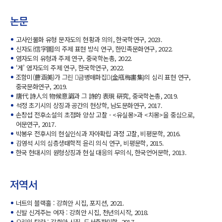
논문
고사인물화 유형 문자도의 현황과 의의, 한국학연구, 2023.
신자도(信字圖)의 주제 표현 방식 연구, 한민족문화연구, 2022.
염자도의 유형과 주제 연구, 중국학논총, 2022.
‘게’ 염자도의 주제 연구, 한국학연구, 2022.
조함미(曹涵美)가 그린 󰡔금병매화집󰡕(金甁梅畵集)의 심리 표현 연구,
중국문화연구, 2019.
唐代 詩人의 物候意識과 그 詩的 表現 硏究, 중국학논총, 2019.
석정 초기시의 상징과 공간의 현상학, 남도문화연구, 2017.
손창섭 전후소설의 초점화 양상 고찰 - <유실몽>과 <치몽>을 중심으로,
어문연구, 2017.
박봉우 전후시의 현실인식과 자아확립 과정 고찰, 비평문학, 2016.
김영석 시의 심층생태학적 윤리 의식 연구, 비평문학, 2015.
한국 현대시의 원형상징과 현실 대응의 무의식, 한국언어문학, 2013.
저역서
너트의 블랙홀 : 강희안 시집, 포지션, 2021.
신발 신겨주는 여자 : 강희안 시집, 천년의시작, 2018.
오리의 탁란 : 강희안 시집, 도서출판미학, 2017.