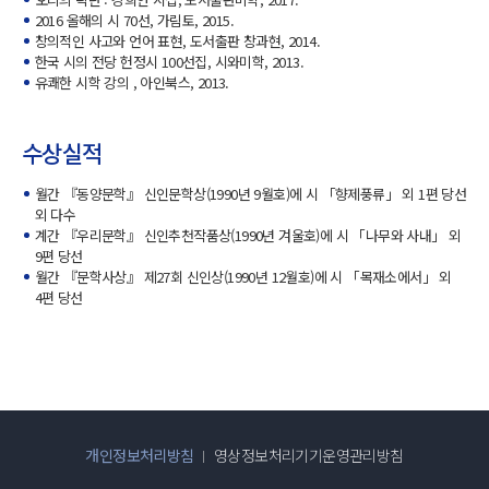
2016 올해의 시 70선, 가림토, 2015.
창의적인 사고와 언어 표현, 도서출판 창과현, 2014.
한국 시의 전당 헌정시 100선집, 시와미학, 2013.
유쾌한 시학 강의 , 아인북스, 2013.
수상실적
월간 『동양문학』 신인문학상(1990년 9월호)에 시 「향제풍류」 외 1편 당선
외 다수
계간 『우리문학』 신인추천작품상(1990년 겨울호)에 시 「나무와 사내」 외
9편 당선
월간 『문학사상』 제27회 신인상(1990년 12월호)에 시 「목재소에서」 외
4편 당선
개인정보처리방침
영상정보처리기기운영관리방침