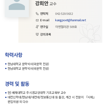
강희안
교수
연락처
042-520-5632
E-mail
kangpoet@hanmail.net
연구실
아펜젤러관 509호
강의과목
학력사항
한남대학교 문학박사(국문학 전공)
한남대학교 문학박사(국문학 전공)
경력 및 활동
현) 배재대학교 주시경교양대학 기초교육부 교수
대전신학대/한남대/대전대/정보통신대 등 출강, 계간 시 전문지 『시에』
편집위원 외 다수