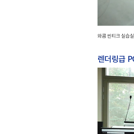
와콤 씬티크 실습실
렌더링급 P