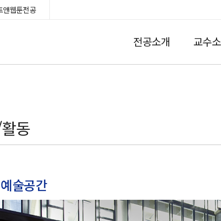
트앤웹툰전공
전공소개
교수소
HOME
/활동
형예술공간