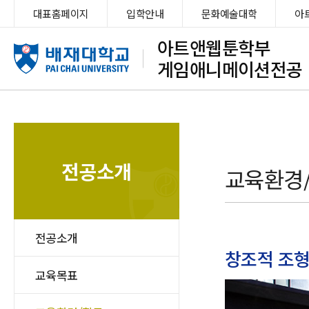
대표홈페이지
입학안내
문화예술대학
아
아트앤웹툰학부
게임애니메이션전공
전공소개
교육환경
전공소개
창조적 조
교육목표