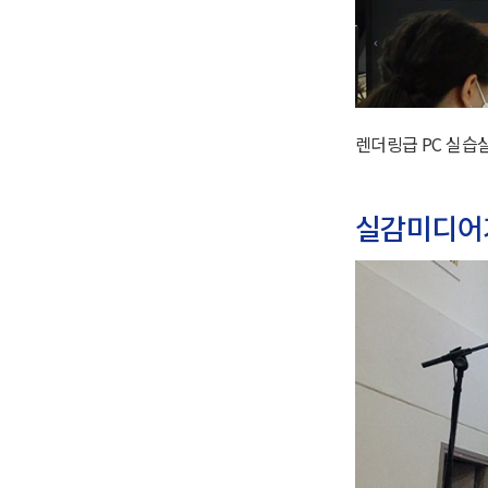
렌더링급 PC 실습
실감미디어