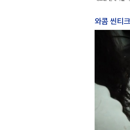
와콤 씬티크