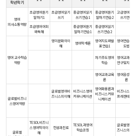
학년학기
초급영어듣기
초급영어읽기
중급영어읽기
중급영어듣기
고급영어읽기
말하기1
쓰기
쓰기연습1
말하기연습2
쓰기연습
영어
의사소통역량
초급영어어회
중급영어듣기
중급영어읽기
와독해
말하기연습1
쓰기연습2
영미문화의이
영어지도와발
영어연습과지
영어학개론
해
표연습1
도법
영어 교수학습
자기주도영어
영어교과교재
역량
학습
연구및지도법
영어교과교육
영어음성음운
론
론
영어화용론과
글로벌영어비
비즈니스영어
비즈니스영어
비즈니스커뮤
즈니스의이해
커뮤니케이션
프레젠테이션
글로벌비즈니
니케이션
스영어역량
TESOL비즈니
TESOL과영어
글로벌영어비
스영어학의이
전공과진로
학습코칭
즈니스의응용
글로벌
해