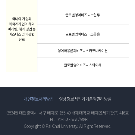
글로벌영어비즈니스실무
국내외 기업과
외국계기업의 해외
마케팅, 해외 영업 등
비즈니스영어 관련
글로벌영어비즈니스응용
진로
영어화용론과비즈니스커뮤니케이션
글로벌영어비즈니스의이해
개인정보처리방침
영상정보처리기기운영관리방침
(35345) 대전광역시 서구 배재로 155-40 배재대학교 배재21세기관(P) 416호
TEL. 042-520-5770/5893
Copyright © Pai Chai University. All Right Reserved.