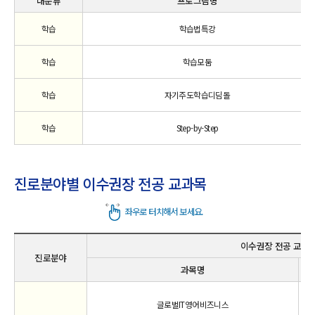
대분류
프로그램명
학습
학습법특강
학습
학습모둠
학습
자기주도학습디딤돌
학습
Step-by-Step
진로분야별 이수권장 전공 교과목
이수권장 전공 교과
진로분야
과목명
개
글로벌IT영어비즈니스