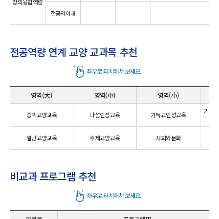
창의융합역량
전공의이해
전공역량 연계 교양 교과목 추천
영역(大)
영역(中)
영역(小)
기독
중핵교양교육
나섬인성교육
기독교인성교육
일반교양교육
주제교양교육
사회와문화
실
비교과 프로그램 추천