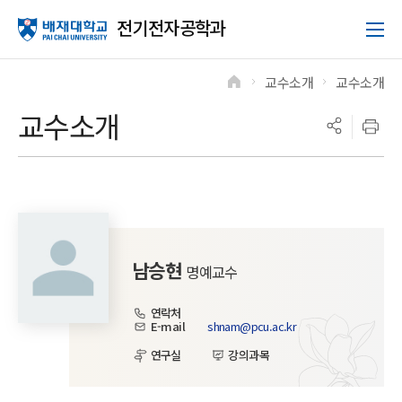
전기전자공학과
교수소개
교수소개
>
>
교수소개
남승현
명예교수
연락처
E-mail
shnam@pcu.ac.kr
연구실
강의과목