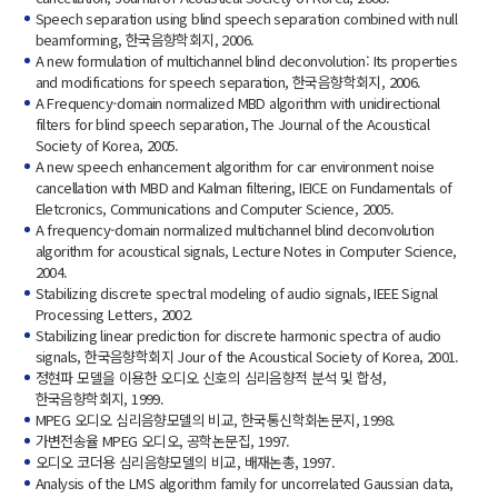
Speech separation using blind speech separation combined with null
beamforming, 한국음향학회지, 2006.
A new formulation of multichannel blind deconvolution: Its properties
and modifications for speech separation, 한국음향학회지, 2006.
A Frequency-domain normalized MBD algorithm with unidirectional
filters for blind speech separation, The Journal of the Acoustical
Society of Korea, 2005.
A new speech enhancement algorithm for car environment noise
cancellation with MBD and Kalman filtering, IEICE on Fundamentals of
Eletcronics, Communications and Computer Science, 2005.
A frequency-domain normalized multichannel blind deconvolution
algorithm for acoustical signals, Lecture Notes in Computer Science,
2004.
Stabilizing discrete spectral modeling of audio signals, IEEE Signal
Processing Letters, 2002.
Stabilizing linear prediction for discrete harmonic spectra of audio
signals, 한국음향학회지 Jour of the Acoustical Society of Korea, 2001.
정현파 모델을 이용한 오디오 신호의 심리음향적 분석 및 합성,
한국음향학회지, 1999.
MPEG 오디오 심리음향모델의 비교, 한국통신학회논문지, 1998.
가변전송율 MPEG 오디오, 공학논문집, 1997.
오디오 코더용 심리음향모델의 비교, 배재논총, 1997.
Analysis of the LMS algorithm family for uncorrelated Gaussian data,