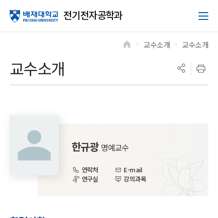
전기전자공학과
교수소개
교수소개
>
>
교수소개
한규광
명예교수
연락처
E-mail
연구실
강의과목