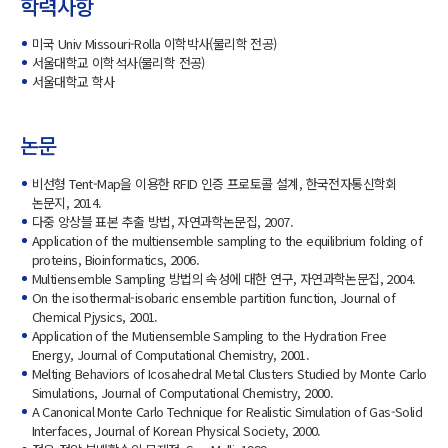
학력사항
미국 Univ Missouri-Rolla 이학박사(물리학 전공)
서울대학교 이학석사(물리학 전공)
서울대학교 학사
논문
비선형 Tent-Map을 이용한 RFID 인증 프로토콜 설계, 한국전자통신학회
논문지, 2014.
다중 앙상블 표본 추출 방법, 자연과학논문집, 2007.
Application of the multiensemble sampling to the equilibrium folding of
proteins, Bioinformatics, 2006.
Multiensemble Sampling 방법의 속성에 대한 연구, 자연과학논문집, 2004.
On the isothermal-isobaric ensemble partition function, Journal of
Chemical Pjysics, 2001.
Application of the Mutiensemble Sampling to the Hydration Free
Energy, Journal of Computational Chemistry, 2001.
Melting Behaviors of Icosahedral Metal Clusters Studied by Monte Carlo
Simulations, Journal of Computational Chemistry, 2000.
A Canonical Monte Carlo Technique for Realistic Simulation of Gas-Solid
Interfaces, Journal of Korean Physical Society, 2000.