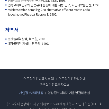
정온-정압 분배함수의 문제점, Sae Mulli, 1999.
연속고체표면위의 단순유체 홑층에 대한 시늉 연구, 자연과학논문집, 1998.
Multiensemble sampling : An alternative efficient Monte Carlo
tecechique, Physical Review E, 1996.
저역서
일반물리학실험, 북스힐, 2010.
대학물리학(제4판), 탐구당, 1997.
연구실안전교육시스템
연구실안전관리안내
연구실안전교육자료실
개인정보처리방침
영상정보처리기기운영관리방침
(35345) 대전광역시 서구 배재로 155-40 배재대학교 자연과학관(J) 110호