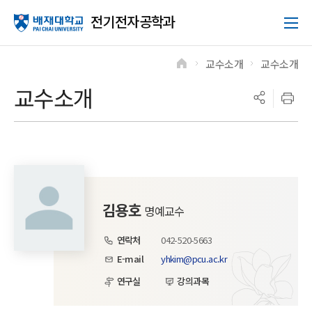
전기전자공학과
교수소개
교수소개
>
>
교수소개
김용호
명예교수
연락처
042-520-5663
E-mail
yhkim@pcu.ac.kr
연구실
강의과목