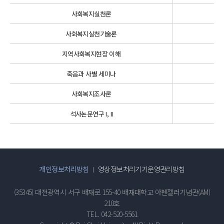
사회복지실천론
사회복지실천기술론
지역사회복지현장 이해
죽음과 사별 세미나
사회복지조사론
석사논문연구 I, II
개인정보처리방침
영상정보처리기기운영관리방침
(35345) 대전광역시 서구 배재로 155-40 배재대학교 아펜젤러기념관(AM)
210호
TEL. 042-520-5561