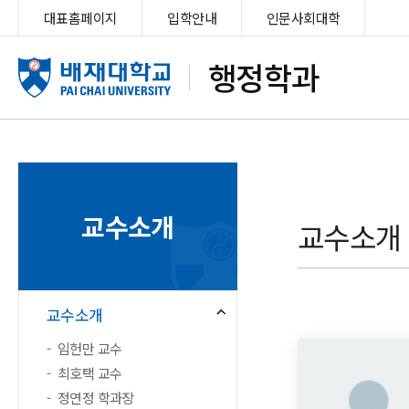
대표홈페이지
입학안내
인문사회대학
행정학과
교수소개
교수소개
교수소개
임헌만 교수
최호택 교수
정연정 학과장