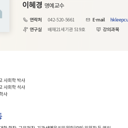
이혜경
명예교수
연락처
042-520-5661
E-mail
hkleepc
연구실
배재21세기관 519호
강의과목
학교 사회학 박사
학교 사회학 석사
학사
동
학 학장, 교무처장, 기관생명윤리위원회(IRB) 위원장 등 역임