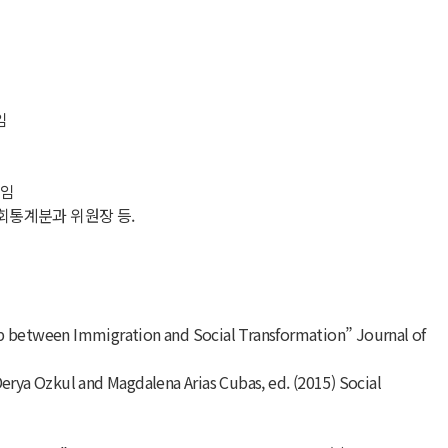
임
역임
회통계분과 위원장 등.
ip between Immigration and Social Transformation” Journal of
erya Ozkul and Magdalena Arias Cubas, ed. (2015) Social