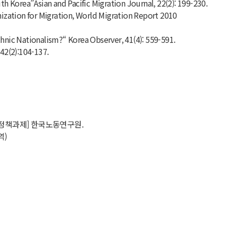
 Korea”Asian and Pacific Migration Journal, 22(2): 199-230.
nization for Migration, World Migration Report 2010
thnic Nationalism?“ Korea Observer, 41(4): 559-591.
):104-137.
장 정책과제] 한국노동연구원.
역)