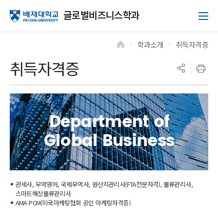
글로벌비즈니스학과
학과소개
취득자격증
>
>
취득자격증
Department of
Global Business
관세사, 무역영어, 국제무역사, 원산지관리사(FTA전문자격), 물류관리사,
스마트해상물류관리사
AMA PCM(미국마케팅협회 공인 마케팅자격증)