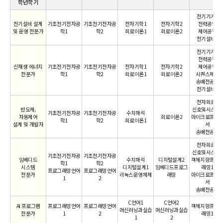
학년학기
전기기기1
전기설비 설계
기초전기전자공
기초전기전자공
전자기학1
전자기학2
전력공학
및 운영 전문가
학1
학2
회로이론1
회로이론2
제어공학
전기설비1
전기기기1
전력공학
신재생 에너지
기초전기전자공
기초전기전자공
전자기학1
전자기학2
제어공학
전문가
학1
학2
회로이론1
회로이론2
시퀀스제어
송배전공학
전기설비1
전자회로1
반도체,
신호및시스템1
기초전기전자공
기초전기전자공
수치해석
자동제어
회로이론2
마이크로프로
학1
학2
회로이론1
설계 및 개발자
서
송배전공학
전자회로1
신호및시스템1
기초전기전자공
기초전기전자공
임베디드
수치해석
디지털설계2
객체지향프로
학1
학2
시스템
디지털설계1
임베디드프로그
래밍1
프로그래밍언어
프로그래밍언어
전문가
리눅스운영체제
래밍
마이크로프로
1
2
서
송배전공학
C언어1
C언어2
AI 프로그램
프로그래밍언어
프로그래밍언어
객체지향프로
머신러닝과실습
머신러닝과실습
전문가
1
2
래밍1
1
2