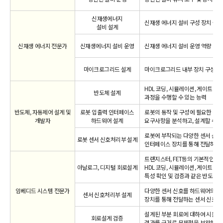
신재생에너지
신재생 에너지 설비 구성 장치 설계
설비 설계
신재생 에너지 전문가
신재생에너지 설비 운영
신재생 에너지 설비 운영 역량
마이크로그리드 설계
마이크로그리드 내부 장치 구성 이
HDL 코딩, 시뮬레이션, 게이트 
반도체 설계
과정을 수행할 수 있는 능력
반도체, 자동제어 설계 및
로봇 입출력 인터페이스
로봇의 동작 및 구성에 필요한 각
개발자
하드웨어 설계
요구사항을 분석하고, 설계할 수 
로봇에 부착되는 다양한 센서 신호
로봇 센서 신호처리부 설계
인터페이스 장치를 통해 전달하는 
트랜지스터, FET등의 기본적인 
아날로그, 디지털 회로설계
HDL 코딩, 시뮬레이션, 게이트 레
특성 확인 및 검증과 같은 반도체 
임베디드 시스템 전문가
다양한 센서 신호를 하드웨어의 동
센서 신호처리부 설계
장치를 통해 전달하는 센서 신호처
설계된 부분 회로에 대하여 시뮬레
회로설계 검증
결과를 근거로 문제점을 보완하는