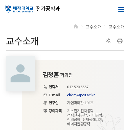
전기공학과
교수소개
교수소개
>
>
교수소개
김청훈
학과장
연락처
042-520-5567
E-mail
chkim@pcu.ac.kr
연구실
자연과학관 104호
강의과목
기초전기전자공학,
전력전자공학, 제어공학,
전력공학, 신재생에너지,
에너지변환공학