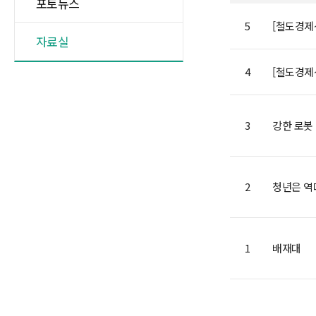
포토뉴스
5
[철도경제신
첨부파일 아이콘
자료실
4
[철도경제신
첨부파일 아이콘
3
강한 로봇
2
청년은 역
1
배재대