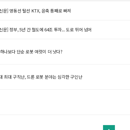
문] 영동선 탈선 KTX, 윤축 통째로 빠져
문] 정부, 5년 간 철도에 64조 투자... 도로 뛰어 넘어
 하나보다 단순 로봇 여럿이 더 낫다?
대 최대 구직난, 드론 로봇 분야는 심각한 구인난