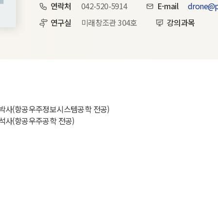
연락처
042-520-5914
E-mail
drone@p
연구실
미래창조관 304호
강의과목
박사(항공우주정보시스템공학 전공)
석사(항공우주공학 전공)