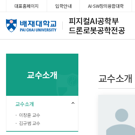
대표홈페이지
입학안내
AI·SW창의융합대학
피지컬AI공학부
드론로봇공학전공
교수소개
교수소개
교수소개
이창훈 교수
김규범 교수