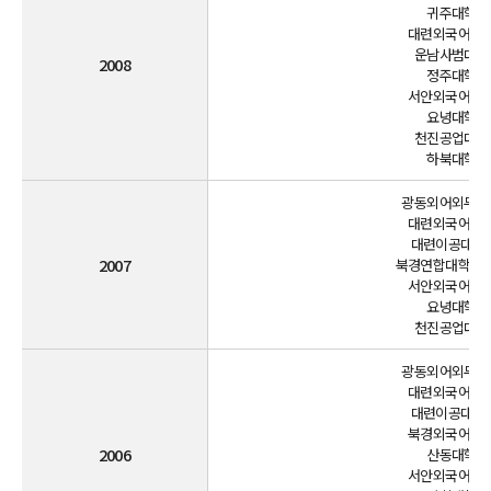
귀주대학교(
대련외국어대학
운남사범대학교
2008
정주대학교(
서안외국어대학
요녕대학교(
천진공업대학교
하북대학교(
광동외어외무대학
대련외국어대학
대련이공대학교
2007
북경연합대학여유
서안외국어대학
요녕대학교(
천진공업대학교
광동외어외무대학
대련외국어대학
대련이공대학교
북경외국어대학
2006
산동대학교(
서안외국어대학