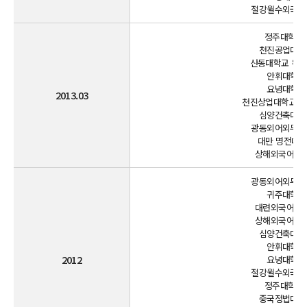
절강월수외국어학
정주대학교(1
천진공업대학교
산동대학교 위해
안휘대학교(
요녕대학교(
2013.03
천진상업대학교 보
심양건축대학교
광동외어외무대학
대만 명전대학교
상해외국어대학
광동외어외무대학
귀주대학교(
대련외국어대학
상해외국어대학
심양건축대학교
안휘대학교(
2012
요녕대학교(
절강월수외국어학
정주대학교(1
중국정법대학교