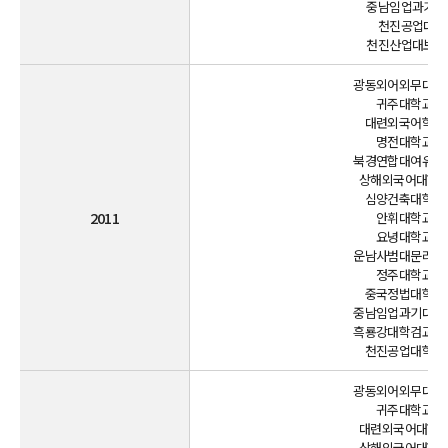
중남임업과기대학
천진공업대학교
천진산업대보덕학
광동외어외무대학교
귀주대학교 파견
대련외국어학원 
명전대학교 파견
북경연합대여유학원
상해외국어대학교 
심양건축대학교 
2011
안휘대학교 파견
요녕대학교 파견
운남사범대문리학원
정주대학교 파견
중국정법대학교 
중남임업과기대학교
흑룡강대학검교학원
천진공업대학교 
광동외어외무대학교
귀주대학교 파견
대련외국어대학원 
상해외국어대학교 