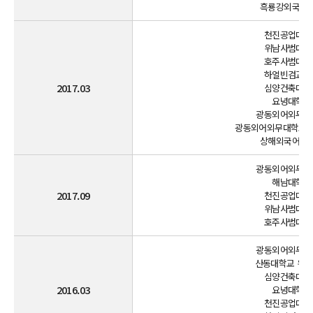
흑룡강외국어학
천진공업대학교
위남사범대학교
호주사범대학교
하얼빈검교학원
2017.03
심양건축대학교
요녕대학교(
광동외어외무대학
광동외어외무대학교 남
상해외국어대학
광동외어외무대학
해남대학교(
2017.09
천진공업대학교
위남사범대학교
호주사범대학교
광동외어외무대학
산동대학교 위해
심양건축대학교
2016.03
요녕대학교(
천진공업대학교