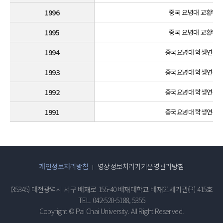
1996
중국 요녕대 교환학생 
1995
중국 요녕대 교환학생 
1994
중국요녕대 학생연수단 4
1993
중국요녕대 학생연수단 3
1992
중국요녕대 학생연수단 2
1991
중국요녕대 학생연수단 1
개인정보처리방침
영상정보처리기기운영관리방침
(35345) 대전광역시 서구 배재로 155-40 배재대학교 배재21세기관(P) 415호
TEL. 042-520-5188, 5355
Copyright © Pai Chai University. All Right Reserved.