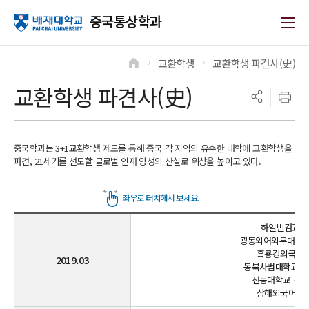
중국통상학과
교환학생
교환학생 파견사(史)
>
>
교환학생 파견사(史)
중국학과는 3+1교환학생 제도를 통해 중국 각 지역의 유수한 대학에 교환학생을
파견, 21세기를 선도할 글로벌 인재 양성의 산실로 위상을 높이고 있다.
하얼빈검교학원
광동외어외무대 남국
흑룡강외국어학
2019.03
동북사범대학교 인
산동대학교 위해
상해외국어대학