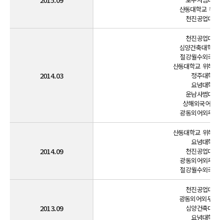
산동대학교 위해
천진공업대학교
천진공업대학교
심양건축대학교 
절강월수외국어학
산동대학교 위해분교
2014.03
정주대학교(
요녕대학교(
운남사범대학교
상해외국어대학
광동외어외무대학
산동대학교 위해분교
요녕대학교(
2014.09
천진공업대학교
광동외어외무대학
절강월수외국어학
천진공업대학교
광동외어외무대학
2013.09
심양건축대학교
요녕대학교(