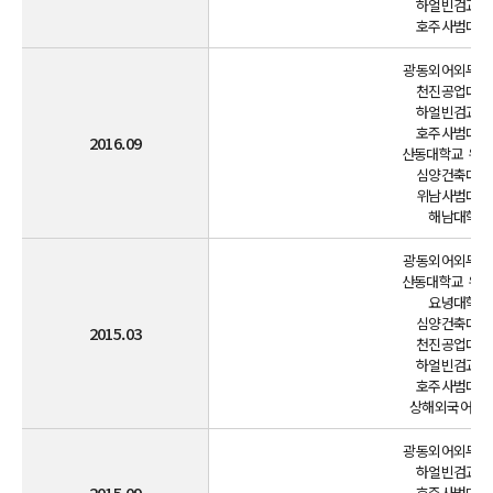
하얼빈검교학원
호주사범대학교
광동외어외무대학
천진공업대학교
하얼빈검교학원
호주사범대학교
2016.09
산동대학교 위해
심양건축대학교
위남사범대학교
해남대학교(
광동외어외무대학
산동대학교 위해
요녕대학교(
심양건축대학교
2015.03
천진공업대학교
하얼빈검교학원
호주사범대학교
상해외국어대학
광동외어외무대학
하얼빈검교학원
2015.09
호주사범대학교