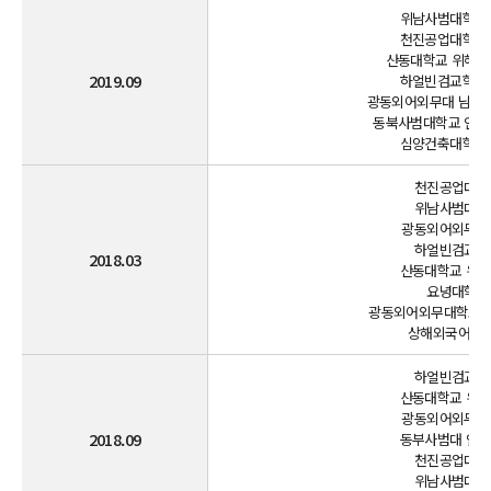
위남사범대학교 
천진공업대학교 
산동대학교 위해분교
2019.09
하얼빈검교학원 
광동외어외무대 남국상
동북사범대학교 인문학
심양건축대학교 
천진공업대학교
위남사범대학교
광동외어외무대학
하얼빈검교학원
2018.03
산동대학교 위해
요녕대학교(
광동외어외무대학교 남
상해외국어대학
하얼빈검교학원
산동대학교 위해
광동외어외무대학
2018.09
동부사범대 인원
천진공업대학교
위남사범대학교