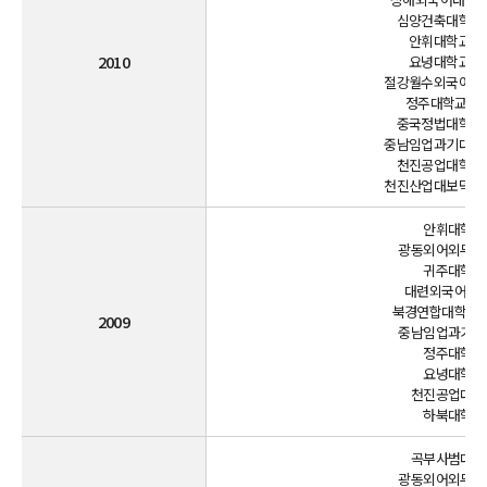
심양건축대학교 
안휘대학교 파견
2010
요녕대학교 파견
절강월수외국어학원
정주대학교 파견
중국정법대학교 
중남임업과기대학교
천진공업대학교 
천진산업대보덕학원
안휘대학교(
광동외어외무대학
귀주대학교(
대련외국어대학
북경연합대학여유
2009
중남임업과기대학
정주대학교(
요녕대학교(
천진공업대학교
하북대학교(
곡부사범대학교
광동외어외무대학