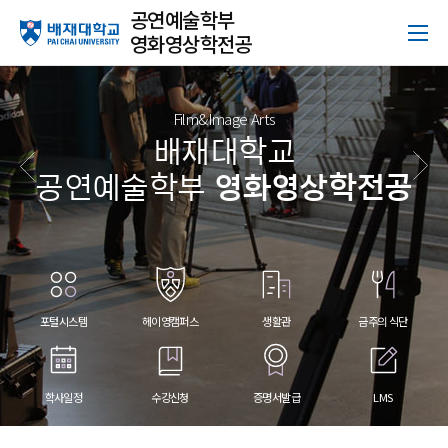
공연예술학부
영화영상학전공
Film&Image Arts
배재대학교
공연예술학부
영화영상학전공
포털시스템
헤이영캠퍼스
생활관
금주의 식단
학사일정
수강신청
증명서발급
LMS