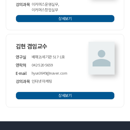
강의과목
이커머스운영실무,
이커머스창업실무
상세보기
김현 겸임교수
연구실
배재21세기관 517-1호
연락처
042-520-5659
E-mail
hyun3649@naver.com
강의과목
인터넷 마케팅
상세보기